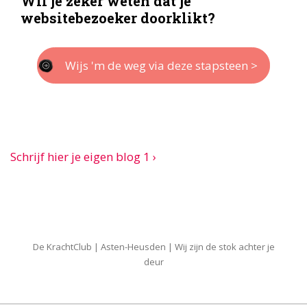
Wil je zeker weten dat je
websitebezoeker doorklikt?
Wijs 'm de weg via deze stapsteen >
Bericht
Volgende
Schrijf hier je eigen blog 1 ›
bericht
navigatie
is
De KrachtClub | Asten-Heusden | Wij zijn de stok achter je
deur